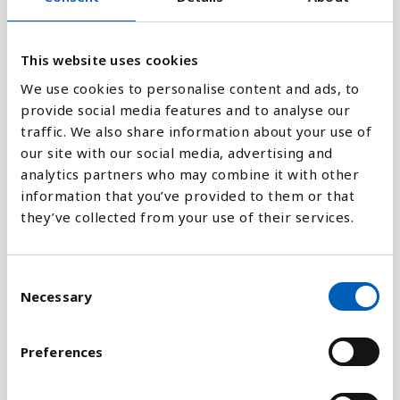
0.04
This website uses cookies
0
We use cookies to personalise content and ads, to
1998
2010
1996
2008
2020
1994
2006
2018
1992
2004
2016
1990
2002
2014
2000
2012
provide social media features and to analyse our
traffic. We also share information about your use of
our site with our social media, advertising and
Stapeldiagram
analytics partners who may combine it with other
information that you’ve provided to them or that
Linje
they’ve collected from your use of their services.
Platt
C
Necessary
o
n
s
Preferences
Jämför med:
e
n