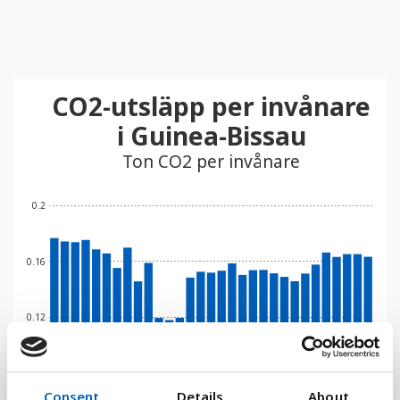
CO2-utsläpp per invånare
i Guinea-Bissau
Ton CO2 per invånare
0.2
0.16
0.12
0.08
Consent
Details
About