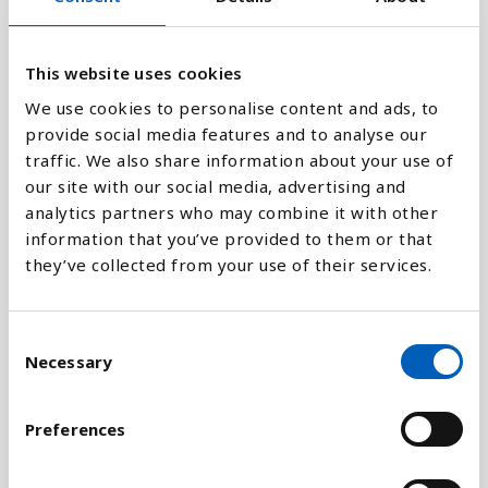
2
This website uses cookies
0
We use cookies to personalise content and ads, to
1990
1991
1992
1993
1994
1995
1996
1997
1998
1999
2000
2001
2002
2003
2004
2005
2006
2007
2008
2009
2010
2011
2012
2013
2014
2015
2016
2017
2018
2019
2020
provide social media features and to analyse our
traffic. We also share information about your use of
our site with our social media, advertising and
Stapeldiagram
analytics partners who may combine it with other
information that you’ve provided to them or that
Linje
they’ve collected from your use of their services.
Platt
C
Necessary
o
n
s
Preferences
Jämför med:
e
n