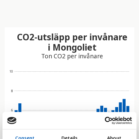
CO2-utsläpp per invånare
i Mongoliet
Ton CO2 per invånare
10
8
6
4
Consent
Details
About