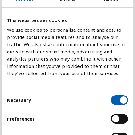
2
This website uses cookies
0
We use cookies to personalise content and ads, to
1990
1991
1992
1993
1994
1995
1996
1997
1998
1999
2000
2001
2002
2003
2004
2005
2006
2007
2008
2009
2010
2011
2012
2013
2014
2015
2016
2017
2018
2019
2020
provide social media features and to analyse our
traffic. We also share information about your use of
our site with our social media, advertising and
Stapeldiagram
analytics partners who may combine it with other
information that you’ve provided to them or that
Linje
they’ve collected from your use of their services.
Platt
C
Necessary
o
n
s
Preferences
Jämför med:
e
n