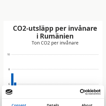
CO2-utsläpp per invånare
i Rumänien
Ton CO2 per invånare
10
8
6
4
Consent
Details
About