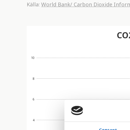
Källa:
World Bank/ Carbon Dioxide Inform
CO2
10
8
6
4
Consent