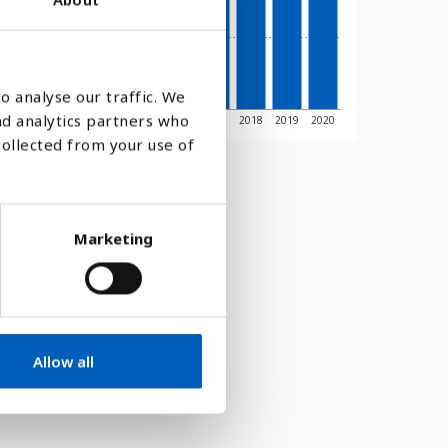
o analyse our traffic. We
nd analytics partners who
11
2012
2013
2014
2015
2016
2017
2018
2019
2020
collected from your use of
Marketing
Allow all