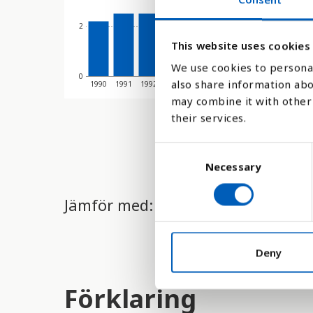
2
This website uses cookies
We use cookies to personal
0
also share information abo
1990
1991
1992
1993
1994
1995
1996
1997
1998
may combine it with other 
their services.
C
Necessary
o
n
s
Jämför med:
e
n
t
Deny
S
e
Förklaring
l