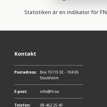
e
c
Statistiken är en indikator för F
t
i
o
n
Kontakt
Postadress:
Box 15115 SE - 104 65
Stockholm
E-post:
info@fn.se
Telefon:
08-462 25 40