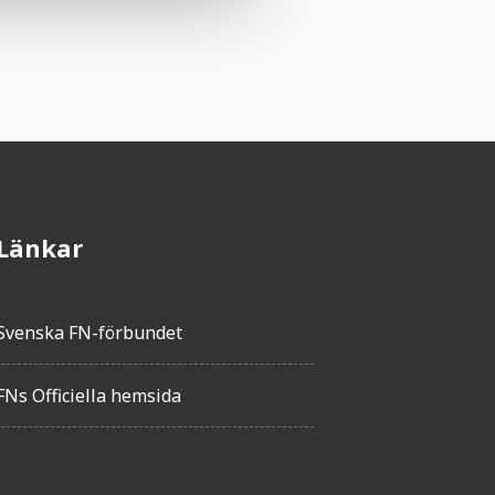
Länkar
Svenska FN-förbundet
FNs Officiella hemsida