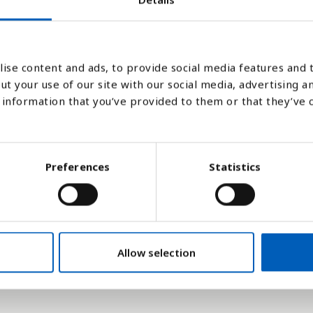
ise content and ads, to provide social media features and t
ut your use of our site with our social media, advertising a
1999
2000
2001
2002
2003
2004
2005
2006
2007
2008
2009
2010
20
information that you’ve provided to them or that they’ve 
Stapeldiagram
Linje
Platt
Preferences
Statistics
Allow selection