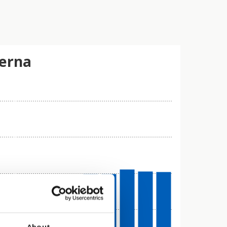
lerna
About