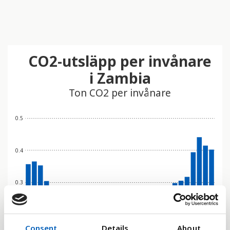
CO2-utsläpp per invånare
i Zambia
Ton CO2 per invånare
0.5
0.4
0.3
0.2
Consent
Details
About