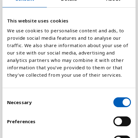
0.1
This website uses cookies
0
We use cookies to personalise content and ads, to
2010
2020
1994
2004
2014
1998
2008
2018
1992
2002
2012
1996
2006
2016
1990
2000
provide social media features and to analyse our
traffic. We also share information about your use of
our site with our social media, advertising and
Stapeldiagram
analytics partners who may combine it with other
information that you’ve provided to them or that
Linje
they’ve collected from your use of their services.
Platt
C
Necessary
o
n
s
Preferences
Jämför med:
e
n