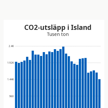
CO2-utsläpp i Island
Tusen ton
2.4K
1.92K
1.44K
960