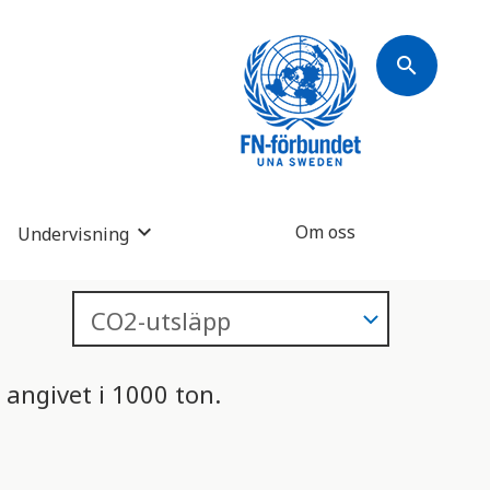
search
Om oss
Undervisning
 angivet i 1000 ton.