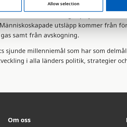
Allow selection
 till en ökning av CO2 i atmosfären, någo
der till klimatförändringar på jorden. Därf
. Människoskapade utsläpp kommer från fö
h gas samt från avskogning.
FN:s sjunde millenniemål som har som delmål
eckling i alla länders politik, strategier oc
Om oss