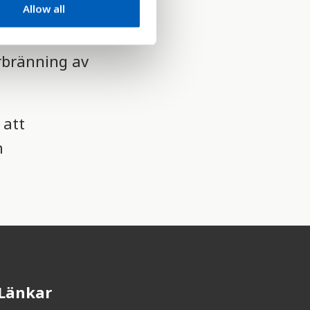
Allow all
t som
ör är CO2
rbränning av
 att
h
Länkar