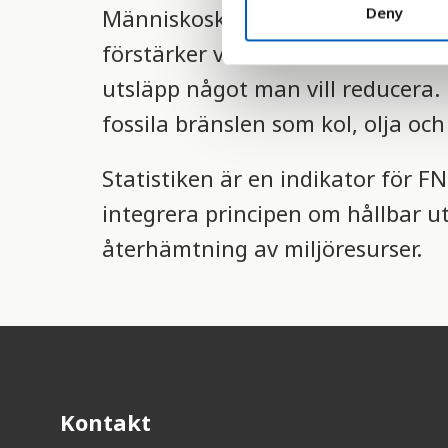
t
Deny
Människoskapade utsläpp har lett
S
förstärker växthuseffekten och le
e
l
utsläpp något man vill reducera
e
fossila bränslen som kol, olja oc
c
t
Statistiken är en indikator för 
i
o
integrera principen om hållbar utv
n
återhämtning av miljöresurser.
Kontakt