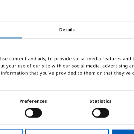
1999
2000
2001
2002
2003
2004
2005
2006
2007
2008
2009
2010
2
Details
Stapeldiagram
Linje
Platt
ise content and ads, to provide social media features and t
ut your use of our site with our social media, advertising a
information that you’ve provided to them or that they’ve 
Preferences
Statistics
ig gas i atmosfären som ingår i kolkretslop