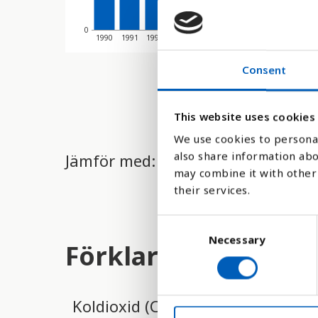
0
1990
1991
1992
1993
1994
1995
1996
1997
1998
Consent
This website uses cookies
We use cookies to personal
also share information abo
Jämför med:
may combine it with other 
their services.
C
Necessary
o
Förklaring
n
s
e
Koldioxid (CO2) är en livsnödvänd
n