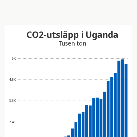
CO2-utsläpp i Uganda
Tusen ton
6K
4.8K
3.6K
2.4K