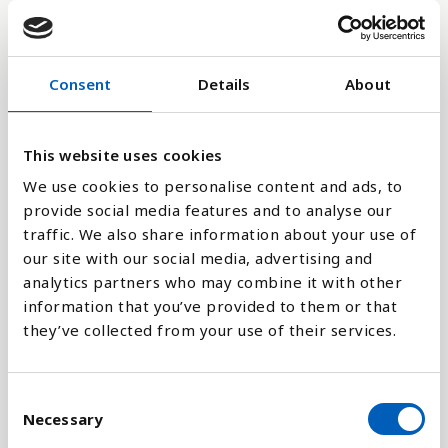
4
Consent
Details
About
2
0
This website uses cookies
1970
1991
2012
1979
2000
2021
1967
1988
2009
1976
1997
2018
1964
1985
2006
1973
1994
2015
1961
1982
2003
We use cookies to personalise content and ads, to
provide social media features and to analyse our
Stapeldiagram
traffic. We also share information about your use of
our site with our social media, advertising and
Linje
analytics partners who may combine it with other
information that you’ve provided to them or that
they’ve collected from your use of their services.
Platt
C
Necessary
o
n