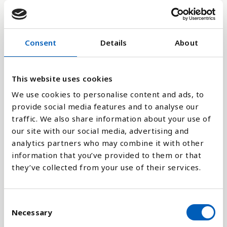
24
Consent
Details
About
12
0
This website uses cookies
1970
1991
2012
1979
2000
2021
1967
1988
2009
1976
1997
2018
1964
1985
2006
1973
1994
2015
1961
1982
2003
We use cookies to personalise content and ads, to
provide social media features and to analyse our
Stapeldiagram
traffic. We also share information about your use of
our site with our social media, advertising and
Linje
analytics partners who may combine it with other
information that you’ve provided to them or that
they’ve collected from your use of their services.
Platt
C
Necessary
o
n