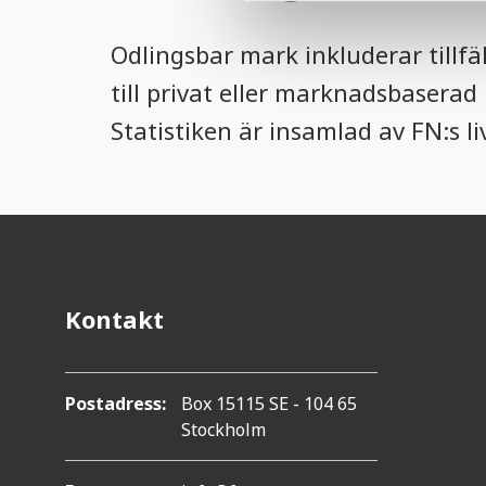
l
e
Odlingsbar mark inkluderar tillfä
c
till privat eller marknadsbaser
t
i
Statistiken är insamlad av FN:s l
o
n
Kontakt
Postadress:
Box 15115 SE - 104 65
Stockholm