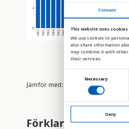
4
Consent
0
This website uses cookies
1973
1976
1
1963
1966
1969
1972
1975
1978
1962
1965
1968
1971
1974
1977
1961
1964
1967
1970
We use cookies to personal
also share information abo
may combine it with other 
their services.
C
Necessary
o
Jämför med:
n
s
e
n
t
Deny
Förklaring
S
e