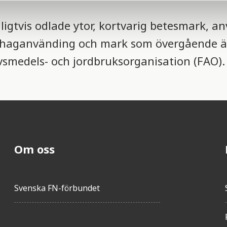
lligtvis odlade ytor, kortvarig betesmark, 
ad haganvänding och mark som övergående ä
ivsmedels- och jordbruksorganisation (FAO).
Om oss
Svenska FN-förbundet