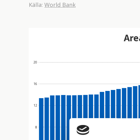
Källa:
World Bank
Are
20
16
12
8