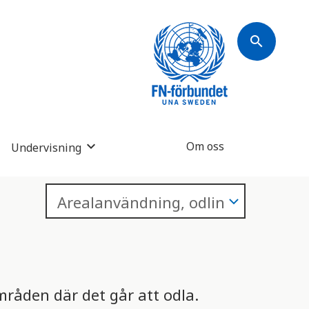
search
Om oss
Undervisning
mråden där det går att odla.