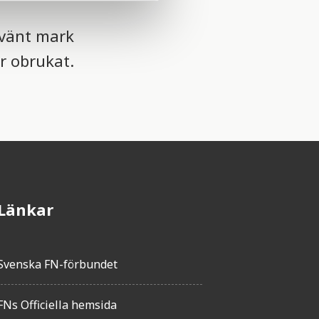
använt mark
r obrukat.
Länkar
Svenska FN-förbundet
FNs Officiella hemsida