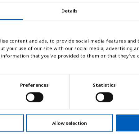
Details
1995
1998
979
2001
1982
200
1985
1988
1991
1994
1997
2000
1981
2003
1984
1987
1990
1993
1996
1999
1980
2002
1983
1986
1989
1992
ise content and ads, to provide social media features and t
ut your use of our site with our social media, advertising a
Stapeldiagram
Linje
Platt
information that you’ve provided to them or that they’ve 
Preferences
Statistics
Allow selection