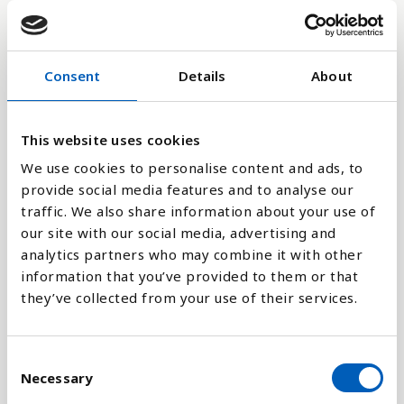
28.2
Consent
Details
About
14.1
0
This website uses cookies
1979
2000
2021
1970
1991
2012
1961
1982
2003
1973
1994
2015
1964
1985
2006
1976
1997
2018
1967
1988
2009
We use cookies to personalise content and ads, to
provide social media features and to analyse our
Stapeldiagram
traffic. We also share information about your use of
our site with our social media, advertising and
Linje
analytics partners who may combine it with other
information that you’ve provided to them or that
they’ve collected from your use of their services.
Platt
C
Necessary
o
n