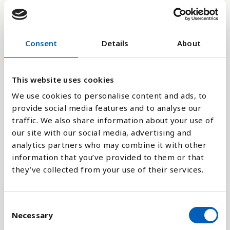
32
Consent
Details
About
16
0
This website uses cookies
1970
1991
2012
1979
2000
2021
1967
1988
2009
1976
1997
2018
1964
1985
2006
1973
1994
2015
1961
1982
2003
We use cookies to personalise content and ads, to
provide social media features and to analyse our
Stapeldiagram
traffic. We also share information about your use of
our site with our social media, advertising and
Linje
analytics partners who may combine it with other
information that you’ve provided to them or that
they’ve collected from your use of their services.
Platt
C
Necessary
o
n