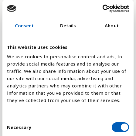
20
Consent
Details
About
10
0
This website uses cookies
1970
1991
2012
1979
2000
2021
1967
1988
2009
1976
1997
2018
1964
1985
2006
1973
1994
2015
1961
1982
2003
We use cookies to personalise content and ads, to
provide social media features and to analyse our
Stapeldiagram
traffic. We also share information about your use of
our site with our social media, advertising and
Linje
analytics partners who may combine it with other
information that you’ve provided to them or that
they’ve collected from your use of their services.
Platt
C
Necessary
o
n