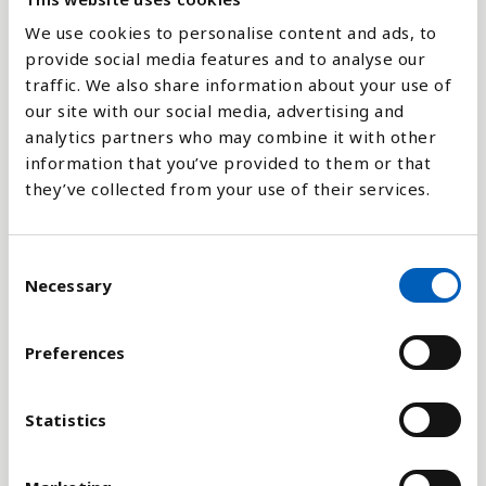
We use cookies to personalise content and ads, to
provide social media features and to analyse our
traffic. We also share information about your use of
our site with our social media, advertising and
Förklaring
analytics partners who may combine it with other
information that you’ve provided to them or that
EF mäts i arealenheter, det vill säga den areal som
they’ve collected from your use of their services.
är nödvändig för att naturen ska kunna förnya de
resurser som används. Indikatorn har en nära
relation med begreppet hållbar utveckling och är
C
utvecklat för att kunna mäta flera av begreppets
Necessary
o
aspekter.
n
s
Preferences
Hur stort fotavtryck som varje person kan sätta på
e
vårt jordklot, utan att den ekologiska kapaciteten
n
förringas, beror på hur många människor vi är. Ju
t
Statistics
fler vi är desto mindre ekologisk kvot har varje
S
person. Världens totala fotavtryck är beroende av
e