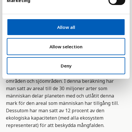
Marketing
världens befolkningsstorlek,
l
genomsnittförbrukningen per person samt
e
resurseffektivitet.
c
t
Allow all
Indikatorn tar sin utgångspunkt i att alla
i
människor har tillräckligt mängd plats eller
o
resurser att använda. År 2001 var denna areal 1,8
n
Allow selection
hektar per person. För att beräkna denna kvot har
man lagt samman all produktiv areal över hela
Deny
världen och delat den på antalet invånare. Man har
inkluderat odlingsbar mark, betesmark, bebyggda
områden och sjöområden. I denna beräkning har
man satt av areal till de 30 miljoner arter som
människan delar planeten med och utlåtit denna
mark för den areal som människan har tillgång till.
Dessutom har man satt av 12 procent av den
ekologiska kapaciteten (med alla ekosystem
representerat) för att beskydda mångfalden.