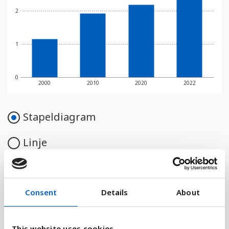
2
1
0
2000
2010
2020
2022
Stapeldiagram
Linje
Platt
Consent
Details
About
Jämför med:
This website uses cookies