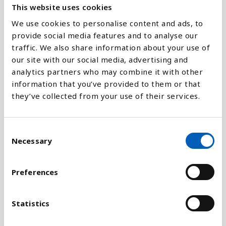
This website uses cookies
Jämför med:
We use cookies to personalise content and ads, to
provide social media features and to analyse our
traffic. We also share information about your use of
our site with our social media, advertising and
analytics partners who may combine it with other
Förklaring
information that you’ve provided to them or that
EF mäts i arealenheter, det vill säga den areal som
they’ve collected from your use of their services.
är nödvändig för att naturen ska kunna förnya de
resurser som används. Indikatorn har en nära
C
relation med begreppet hållbar utveckling och är
Necessary
o
utvecklat för att kunna mäta flera av begreppets
n
aspekter.
s
Preferences
e
Hur stort fotavtryck som varje person kan sätta på
n
vårt jordklot, utan att den ekologiska kapaciteten
t
Statistics
förringas, beror på hur många människor vi är. Ju
S
fler vi är desto mindre ekologisk kvot har varje