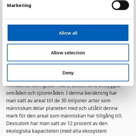
e
person. Världens totala fotavtryck är beroende av
Marketing
l
världens befolkningsstorlek,
e
genomsnittförbrukningen per person samt
c
resurseffektivitet.
t
Allow all
i
Indikatorn tar sin utgångspunkt i att alla
o
människor har tillräckligt mängd plats eller
n
Allow selection
resurser att använda. År 2001 var denna areal 1,8
hektar per person. För att beräkna denna kvot har
man lagt samman all produktiv areal över hela
Deny
världen och delat den på antalet invånare. Man har
inkluderat odlingsbar mark, betesmark, bebyggda
områden och sjöområden. I denna beräkning har
man satt av areal till de 30 miljoner arter som
människan delar planeten med och utlåtit denna
mark för den areal som människan har tillgång till.
Dessutom har man satt av 12 procent av den
ekologiska kapaciteten (med alla ekosystem