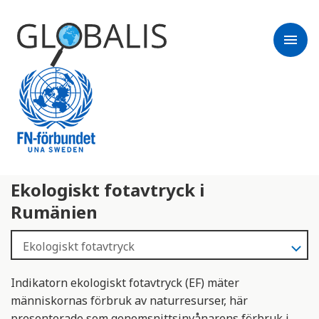
menu
Ekologiskt fotavtryck i
Rumänien
Indikatorn ekologiskt fotavtryck (EF) mäter
människornas förbruk av naturresurser, här
presenterade som genomsnittsinvånarens förbruk i