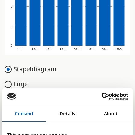
6
3
0
1961
1970
1980
1990
2000
2010
2020
2022
Stapeldiagram
Linje
Platt
Consent
Details
About
Jämför med:
This website uses cookies