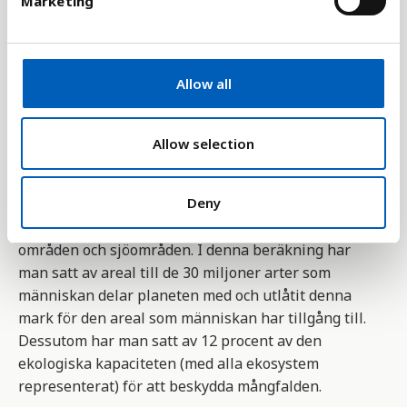
Marketing
världens befolkningsstorlek,
l
genomsnittförbrukningen per person samt
e
resurseffektivitet.
c
t
Allow all
Indikatorn tar sin utgångspunkt i att alla
i
människor har tillräckligt mängd plats eller
o
resurser att använda. År 2001 var denna areal 1,8
n
Allow selection
hektar per person. För att beräkna denna kvot har
man lagt samman all produktiv areal över hela
Deny
världen och delat den på antalet invånare. Man har
inkluderat odlingsbar mark, betesmark, bebyggda
områden och sjöområden. I denna beräkning har
man satt av areal till de 30 miljoner arter som
människan delar planeten med och utlåtit denna
mark för den areal som människan har tillgång till.
Dessutom har man satt av 12 procent av den
ekologiska kapaciteten (med alla ekosystem
representerat) för att beskydda mångfalden.