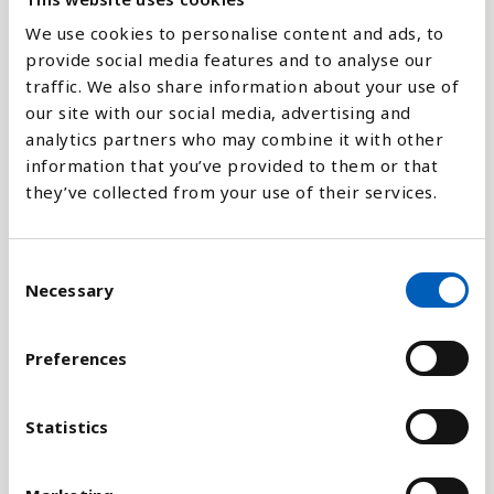
We use cookies to personalise content and ads, to
provide social media features and to analyse our
traffic. We also share information about your use of
our site with our social media, advertising and
Förklaring
analytics partners who may combine it with other
information that you’ve provided to them or that
EF mäts i arealenheter, det vill säga den areal som
they’ve collected from your use of their services.
är nödvändig för att naturen ska kunna förnya de
resurser som används. Indikatorn har en nära
relation med begreppet hållbar utveckling och är
C
utvecklat för att kunna mäta flera av begreppets
Necessary
o
aspekter.
n
s
Preferences
Hur stort fotavtryck som varje person kan sätta på
e
vårt jordklot, utan att den ekologiska kapaciteten
n
förringas, beror på hur många människor vi är. Ju
t
Statistics
fler vi är desto mindre ekologisk kvot har varje
S
person. Världens totala fotavtryck är beroende av
e