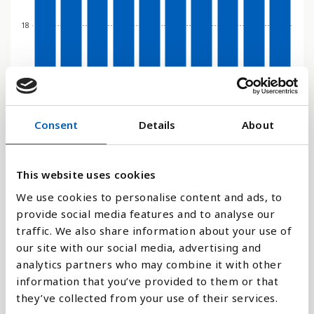
18
0
1989
1992
1996
1999
2002
2005
2009
2012
2016
2019
Stapeldiagram
Consent
Details
About
Linje
This website uses cookies
Platt
We use cookies to personalise content and ads, to
provide social media features and to analyse our
traffic. We also share information about your use of
our site with our social media, advertising and
analytics partners who may combine it with other
Jämför med:
information that you’ve provided to them or that
they’ve collected from your use of their services.