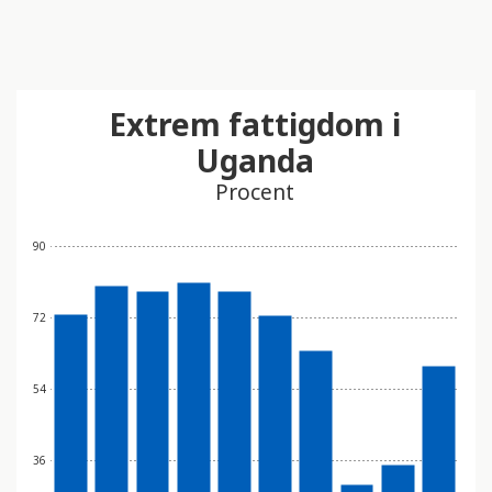
Extrem fattigdom i
Uganda
Procent
90
72
54
36