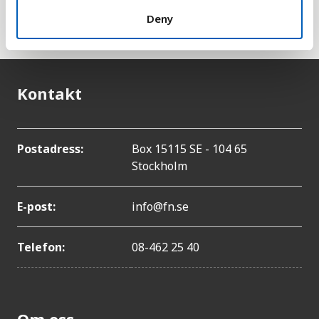
delmål att ingen ska leva i extrem fattigdom år
Deny
2030.
Kontakt
Postadress:
Box 15115 SE - 104 65
Stockholm
E-post:
info@fn.se
Telefon:
08-462 25 40
Om oss