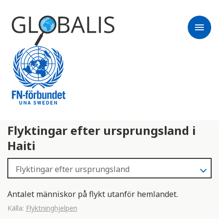
menu
Flyktingar efter ursprungsland i
Haiti
Antalet människor på flykt utanför hemlandet.
Källa:
Flyktninghjelpen