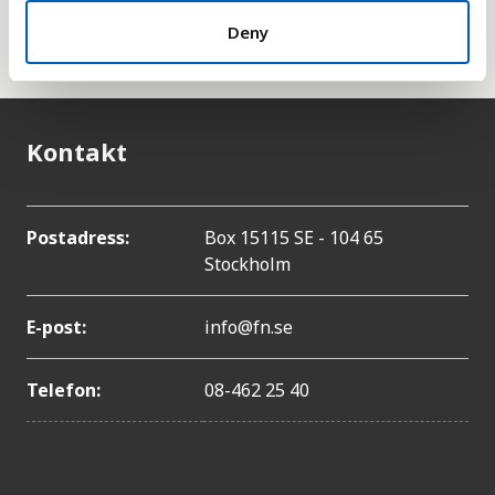
han om FN:s särskilda organ för palestinska
Deny
flyktingar,
UNRWA
.
Kontakt
Postadress:
Box 15115 SE - 104 65
Stockholm
E-post:
info@fn.se
Telefon:
08-462 25 40