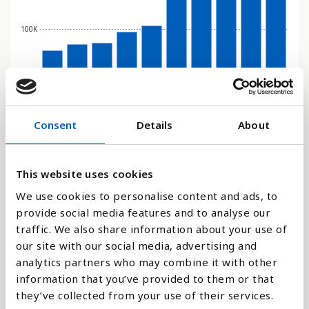
100K
0
2016
2017
2018
2019
2020
2021
2022
2023
2024
2025
Stapeldiagram
Consent
Details
About
Linje
This website uses cookies
Platt
We use cookies to personalise content and ads, to
provide social media features and to analyse our
traffic. We also share information about your use of
our site with our social media, advertising and
analytics partners who may combine it with other
Jämför med:
information that you’ve provided to them or that
they’ve collected from your use of their services.