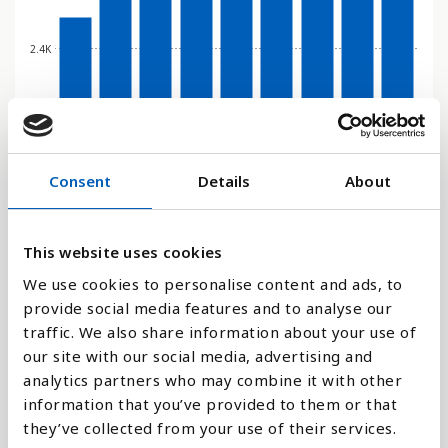
2.4K
0
2016
2017
2018
2019
2020
2021
2022
2023
2024
Stapeldiagram
Consent
Details
About
Linje
This website uses cookies
Platt
We use cookies to personalise content and ads, to
provide social media features and to analyse our
traffic. We also share information about your use of
our site with our social media, advertising and
analytics partners who may combine it with other
Jämför med:
information that you’ve provided to them or that
they’ve collected from your use of their services.