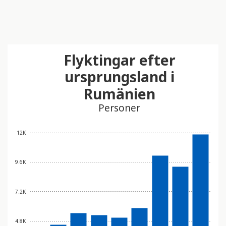
Flyktingar efter
ursprungsland i
Rumänien
Personer
12K
9.6K
7.2K
4.8K