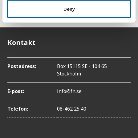
han om FN:s särskilda organ för palestinska
Deny
flyktingar,
UNRWA
.
Kontakt
Postadress:
Box 15115 SE - 104 65
Stockholm
E-post:
info@fn.se
Telefon:
08-462 25 40