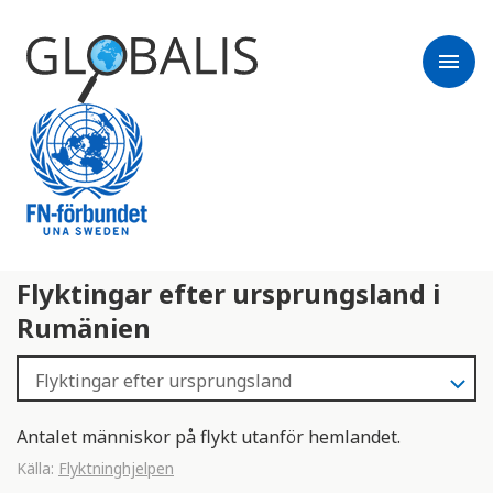
menu
Flyktingar efter ursprungsland i
Rumänien
Antalet människor på flykt utanför hemlandet.
Källa:
Flyktninghjelpen