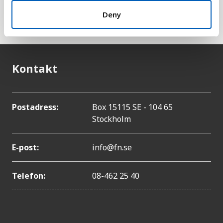
han om FN:s särskilda organ för palestinska
Deny
flyktingar,
UNRWA
.
Kontakt
Postadress:
Box 15115 SE - 104 65
Stockholm
E-post:
info@fn.se
Telefon:
08-462 25 40