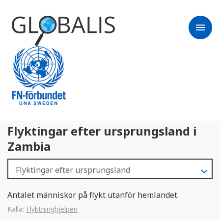
menu
Flyktingar efter ursprungsland i
Zambia
Antalet människor på flykt utanför hemlandet.
Källa:
Flyktninghjelpen