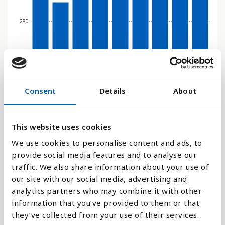
280
0
2016
2017
2018
2019
2020
2021
2022
2023
2024
Stapeldiagram
Consent
Details
About
Linje
This website uses cookies
Platt
We use cookies to personalise content and ads, to
provide social media features and to analyse our
traffic. We also share information about your use of
our site with our social media, advertising and
analytics partners who may combine it with other
Jämför med:
information that you’ve provided to them or that
they’ve collected from your use of their services.