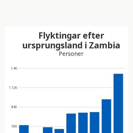
Flyktingar efter
ursprungsland i Zambia
Personer
1.4K
1.12K
840
560