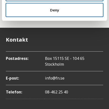
heller med i den här statistiken eftersom dessa tas
han om FN:s särskilda organ för palestinska
Deny
flyktingar,
UNRWA
.
Kontakt
Postadress:
Box 15115 SE - 104 65
Stockholm
E-post:
info@fn.se
Telefon:
08-462 25 40