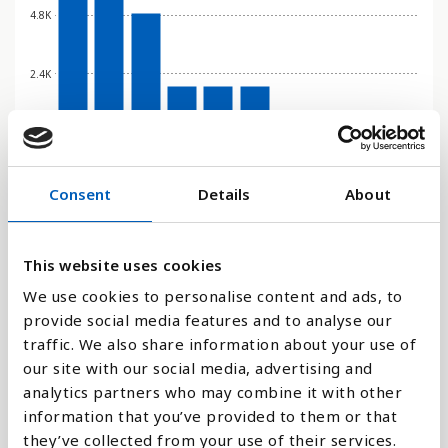
4.8K
2.4K
0
2016
2017
2018
2019
2020
2021
2022
2023
2024
2025
Consent
Details
About
Stapeldiagram
Linje
This website uses cookies
We use cookies to personalise content and ads, to
Platt
provide social media features and to analyse our
traffic. We also share information about your use of
our site with our social media, advertising and
analytics partners who may combine it with other
information that you’ve provided to them or that
Jämför med:
they’ve collected from your use of their services.