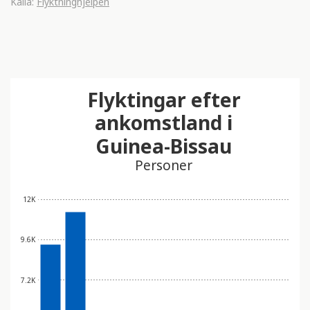
Källa:
Flyktninghjelpen
Flyktingar efter
ankomstland i
Guinea-Bissau
Personer
12K
9.6K
7.2K