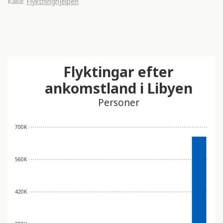
Källa:
Flyktninghjelpen
Flyktingar efter
ankomstland i Libyen
Personer
700K
560K
420K