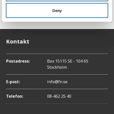
heller med i den här statistiken eftersom dessa tas
han om FN:s särskilda organ för palestinska
Deny
flyktingar,
UNRWA
.
Kontakt
Postadress:
Box 15115 SE - 104 65
Stockholm
E-post:
info@fn.se
Telefon:
08-462 25 40