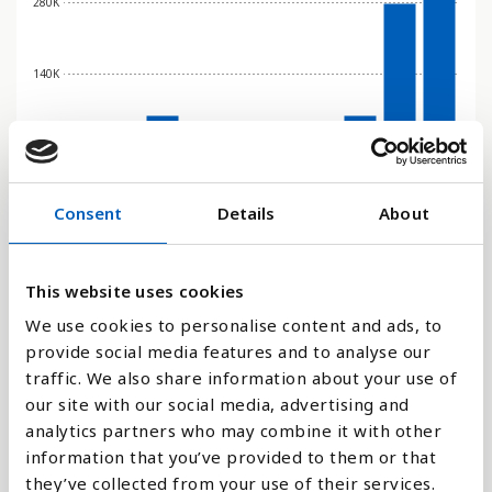
280K
140K
0
2016
2017
2018
2019
2020
2021
2022
2023
2024
2025
Consent
Details
About
Stapeldiagram
Linje
This website uses cookies
We use cookies to personalise content and ads, to
Platt
provide social media features and to analyse our
traffic. We also share information about your use of
our site with our social media, advertising and
analytics partners who may combine it with other
information that you’ve provided to them or that
Jämför med:
they’ve collected from your use of their services.