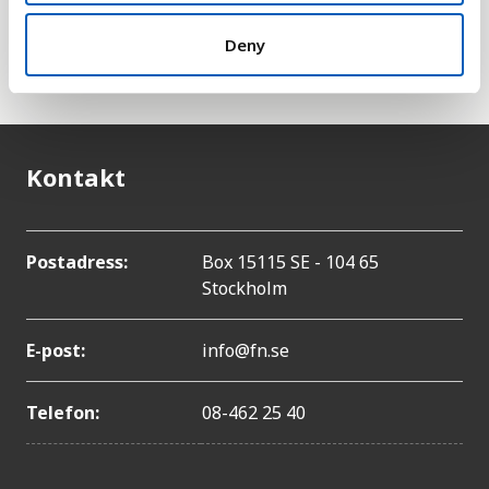
heller med i den här statistiken eftersom dessa tas
han om FN:s särskilda organ för palestinska
Deny
flyktingar,
UNRWA
.
Kontakt
Postadress:
Box 15115 SE - 104 65
Stockholm
E-post:
info@fn.se
Telefon:
08-462 25 40