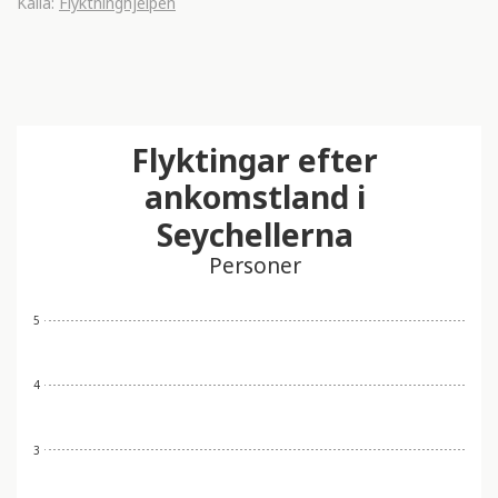
Källa:
Flyktninghjelpen
Flyktingar efter
ankomstland i
Seychellerna
Personer
5
4
3