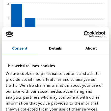
2
1
0
2016
2017
2020
2021
2022
2023
2024
Consent
Details
About
Stapeldiagram
Linje
This website uses cookies
We use cookies to personalise content and ads, to
Platt
provide social media features and to analyse our
traffic. We also share information about your use of
our site with our social media, advertising and
analytics partners who may combine it with other
information that you’ve provided to them or that
Jämför med:
they’ve collected from your use of their services.