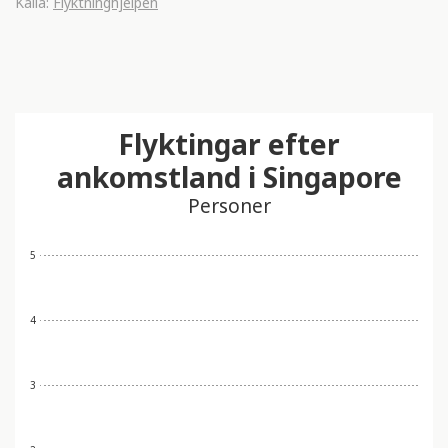
Källa:
Flyktninghjelpen
Flyktingar efter
ankomstland i Singapore
Personer
5
4
3