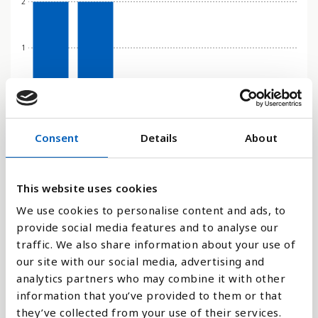
2
1
0
2019
2020
2021
2022
2023
2024
Consent
Details
About
Stapeldiagram
Linje
This website uses cookies
We use cookies to personalise content and ads, to
Platt
provide social media features and to analyse our
traffic. We also share information about your use of
our site with our social media, advertising and
analytics partners who may combine it with other
information that you’ve provided to them or that
Jämför med:
they’ve collected from your use of their services.