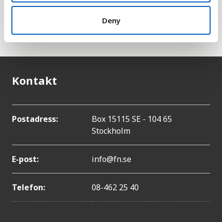
heller med i den här statistiken eftersom dessa tas
han om FN:s särskilda organ för palestinska
Deny
flyktingar,
UNRWA
.
Kontakt
Postadress:
Box 15115 SE - 104 65
Stockholm
E-post:
info@fn.se
Telefon:
08-462 25 40