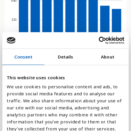
640
320
0
2016
2017
2018
2019
2020
2021
2022
2023
2024
Consent
Details
About
Stapeldiagram
Linje
This website uses cookies
We use cookies to personalise content and ads, to
Platt
provide social media features and to analyse our
traffic. We also share information about your use of
our site with our social media, advertising and
analytics partners who may combine it with other
information that you’ve provided to them or that
Jämför med:
they’ve collected from your use of their services.