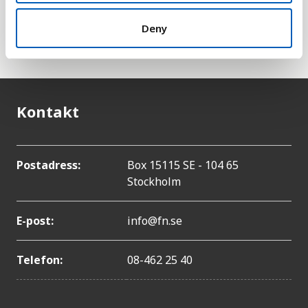
heller med i den här statistiken eftersom dessa tas
han om FN:s särskilda organ för palestinska
Deny
flyktingar,
UNRWA
.
Kontakt
Postadress:
Box 15115 SE - 104 65
Stockholm
E-post:
info@fn.se
Telefon:
08-462 25 40