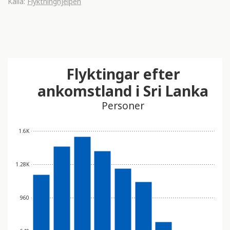
Källa:
Flyktninghjelpen
Flyktingar efter
ankomstland i Sri Lanka
Personer
1.6K
1.28K
960