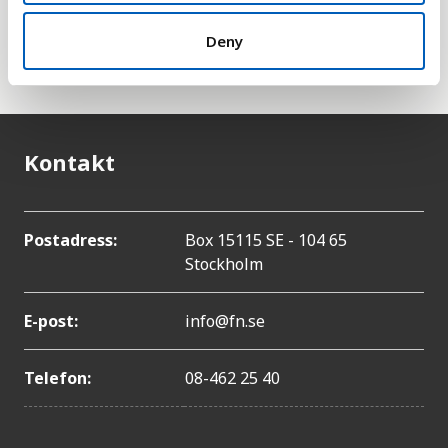
heller med i den här statistiken eftersom dessa tas
han om FN:s särskilda organ för palestinska
Deny
flyktingar,
UNRWA
.
Kontakt
Postadress:
Box 15115 SE - 104 65
Stockholm
E-post:
info@fn.se
Telefon:
08-462 25 40