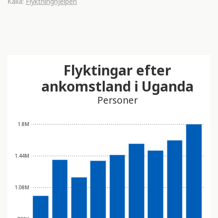
Källa:
Flyktninghjelpen
Flyktingar efter
ankomstland i Uganda
Personer
1.8M
1.44M
1.08M