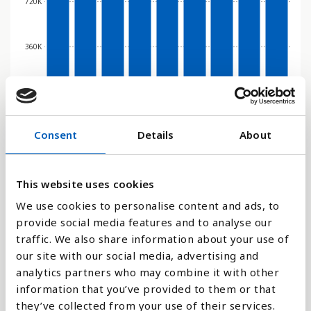
720K
360K
0
2016
2017
2018
2019
2020
2021
2022
2023
2024
Consent
Details
About
Stapeldiagram
Linje
This website uses cookies
We use cookies to personalise content and ads, to
Platt
provide social media features and to analyse our
traffic. We also share information about your use of
our site with our social media, advertising and
analytics partners who may combine it with other
information that you’ve provided to them or that
Jämför med:
they’ve collected from your use of their services.