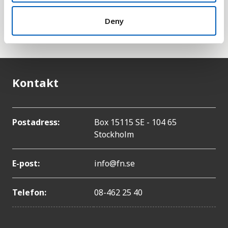
heller med i den här statistiken eftersom dessa tas
han om FN:s särskilda organ för palestinska
Deny
flyktingar,
UNRWA
.
Kontakt
Postadress:
Box 15115 SE - 104 65
Stockholm
E-post:
info@fn.se
Telefon:
08-462 25 40