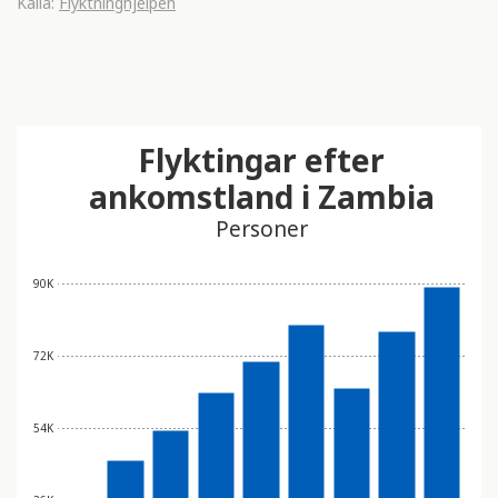
Källa:
Flyktninghjelpen
Flyktingar efter
ankomstland i Zambia
Personer
90K
72K
54K