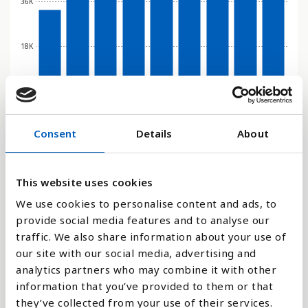
36K
18K
0
2016
2017
2018
2019
2020
2021
2022
2023
2024
Consent
Details
About
Stapeldiagram
Linje
This website uses cookies
We use cookies to personalise content and ads, to
Platt
provide social media features and to analyse our
traffic. We also share information about your use of
our site with our social media, advertising and
analytics partners who may combine it with other
information that you’ve provided to them or that
Jämför med:
they’ve collected from your use of their services.