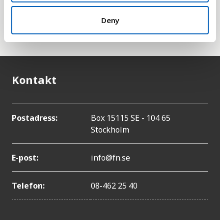
heller med i den här statistiken eftersom dessa tas
han om FN:s särskilda organ för palestinska
Deny
flyktingar,
UNRWA
.
Kontakt
Postadress:
Box 15115 SE - 104 65
Stockholm
E-post:
info@fn.se
Telefon:
08-462 25 40