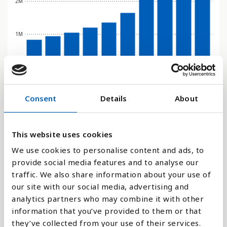
2M
1M
0
2016
2017
2018
2019
2020
2021
2022
2023
2024
2025
Consent
Details
About
Stapeldiagram
Linje
This website uses cookies
We use cookies to personalise content and ads, to
Platt
provide social media features and to analyse our
traffic. We also share information about your use of
our site with our social media, advertising and
analytics partners who may combine it with other
information that you’ve provided to them or that
Jämför med:
they’ve collected from your use of their services.