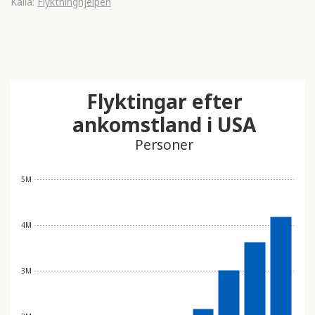
Källa:
Flyktninghjelpen
Flyktingar efter
ankomstland i USA
Personer
5M
4M
3M