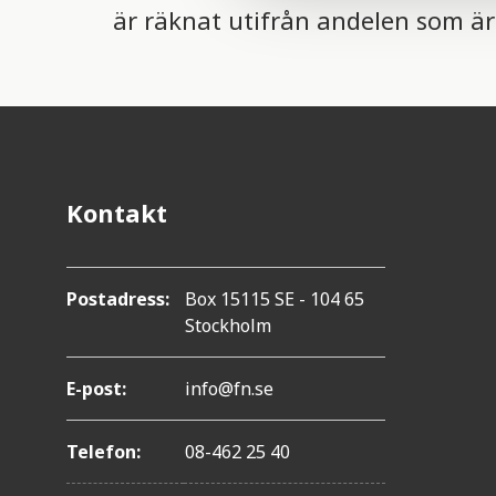
är räknat utifrån andelen som är 
c
t
i
o
n
Kontakt
Postadress:
Box 15115 SE - 104 65
Stockholm
E-post:
info@fn.se
Telefon:
08-462 25 40