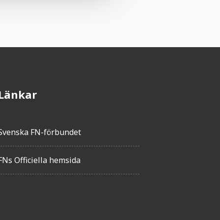
Länkar
Svenska FN-förbundet
FNs Officiella hemsida