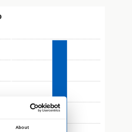
o
About