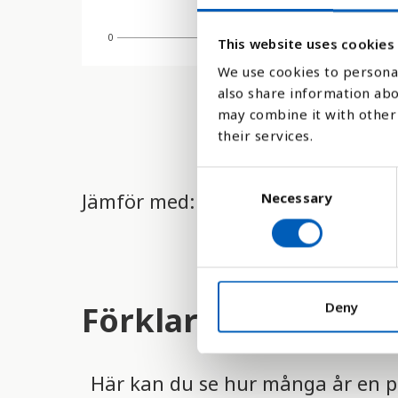
0
This website uses cookies
2010
We use cookies to personal
also share information abo
may combine it with other 
their services.
C
Jämför med:
Necessary
o
n
s
e
n
t
Deny
Förklaring
S
e
l
Här kan du se hur många år en per
e