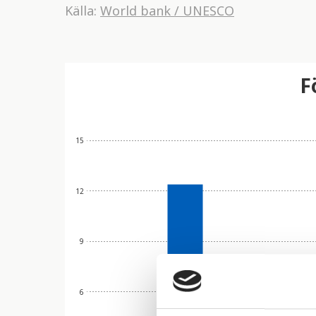
Källa:
World bank / UNESCO
F
15
12
9
6