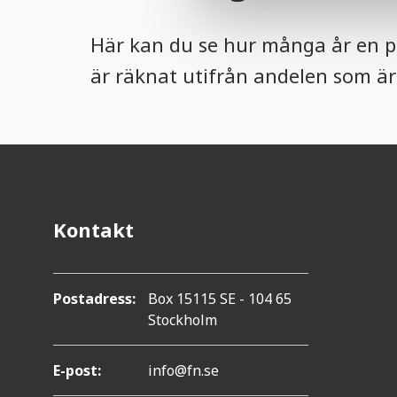
l
e
Här kan du se hur många år en per
c
t
är räknat utifrån andelen som är 
i
o
n
Kontakt
Postadress:
Box 15115 SE - 104 65
Stockholm
E-post:
info@fn.se