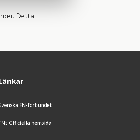
nder. Detta
Länkar
Svenska FN-förbundet
FNs Officiella hemsida