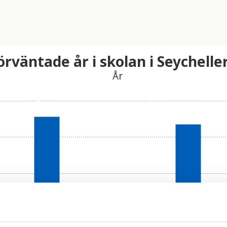
örväntade år i skolan i Seychelle
År