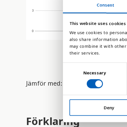
Consent
3
This website uses cookies
0
We use cookies to personal
2010
also share information abo
may combine it with other 
their services.
C
Necessary
o
n
Jämför med:
s
e
n
t
Deny
S
Förklaring
e