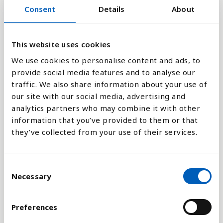
Consent
Details
About
2.7
This website uses cookies
0
2010
2017
2018
2020
We use cookies to personalise content and ads, to
provide social media features and to analyse our
traffic. We also share information about your use of
Stapeldiagram
our site with our social media, advertising and
analytics partners who may combine it with other
Linje
information that you’ve provided to them or that
they’ve collected from your use of their services.
Platt
C
Necessary
o
n
Jämför med:
s
Preferences
e