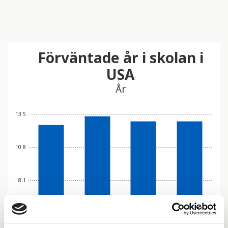
Förväntade år i skolan i
USA
År
13.5
10.8
8.1
5.4