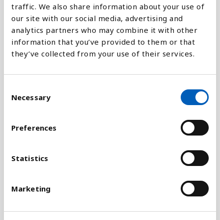
traffic. We also share information about your use of
our site with our social media, advertising and
analytics partners who may combine it with other
information that you’ve provided to them or that
Förklaring
they’ve collected from your use of their services.
Indexet är baserat på 23 indikatorer som mäter
kriminalitet, tillgång till vapen, militärer i landet,
C
inre våld och förhållandet med andra länder.
Necessary
o
n
Det har gjorts försök på att identifiera
s
förhållanden som är viktiga för att skapa ett
Preferences
e
fredligt samhälle. En välfungerande demokrati, ett
n
bra utbildningssystem och en hög levnadsstandard
t
Statistics
är indikatorer som de mest fredliga länderna ofta
S
har gemensamt.
e
Marketing
l
Trots att USA har många av dessa fredliga
e
förhållanden så hamnar landet långt ned på
c
indexet på grund av krigsföring och på grund av att