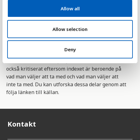
t
en stor del av landets bruttonationalprodukt (BNP)
Allow all
i
används på militär utrustning. Det begås även
o
många mord och en stor del av befolkningen sitter i
n
Allow selection
fängelse vilket också påverkar indexet.
Arbetet med indexet är utfört av
Deny
forskningsorganisationen The Institute for
Economics and Peace (IEP). Indexet är erkänt, men
också kritiserat eftersom indexet är beroende på
vad man väljer att ta med och vad man väljer att
inte ta med. Du kan utforska dessa delar genom att
följa länken till källan.
Kontakt