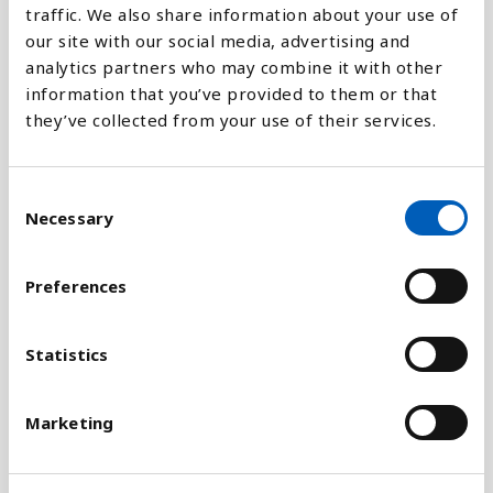
traffic. We also share information about your use of
our site with our social media, advertising and
analytics partners who may combine it with other
information that you’ve provided to them or that
Förklaring
they’ve collected from your use of their services.
Indexet är baserat på 23 indikatorer som mäter
kriminalitet, tillgång till vapen, militärer i landet,
C
inre våld och förhållandet med andra länder.
Necessary
o
n
Det har gjorts försök på att identifiera
s
förhållanden som är viktiga för att skapa ett
Preferences
e
fredligt samhälle. En välfungerande demokrati, ett
n
bra utbildningssystem och en hög levnadsstandard
t
Statistics
är indikatorer som de mest fredliga länderna ofta
S
har gemensamt.
e
Marketing
l
Trots att USA har många av dessa fredliga
e
förhållanden så hamnar landet långt ned på
c
indexet på grund av krigsföring och på grund av att