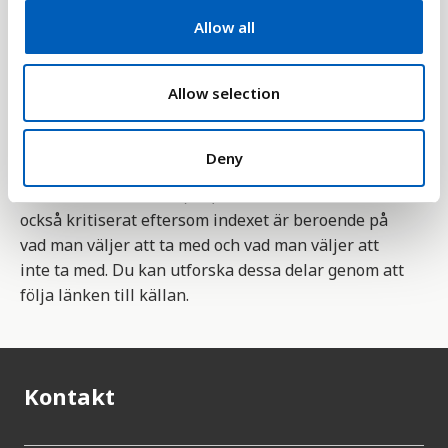
t
en stor del av landets bruttonationalprodukt (BNP)
Allow all
i
används på militär utrustning. Det begås även
o
många mord och en stor del av befolkningen sitter i
n
Allow selection
fängelse vilket också påverkar indexet.
Arbetet med indexet är utfört av
Deny
forskningsorganisationen The Institute for
Economics and Peace (IEP). Indexet är erkänt, men
också kritiserat eftersom indexet är beroende på
vad man väljer att ta med och vad man väljer att
inte ta med. Du kan utforska dessa delar genom att
följa länken till källan.
Kontakt