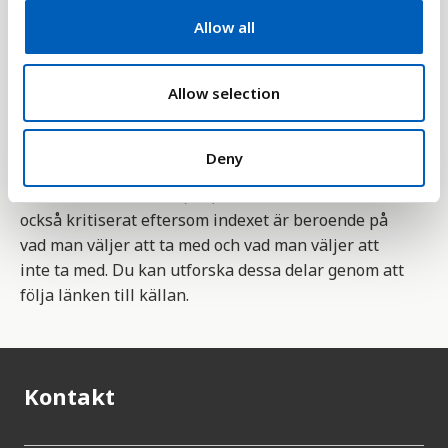
t
en stor del av landets bruttonationalprodukt (BNP)
Allow all
i
används på militär utrustning. Det begås även
o
många mord och en stor del av befolkningen sitter i
n
Allow selection
fängelse vilket också påverkar indexet.
Arbetet med indexet är utfört av
Deny
forskningsorganisationen The Institute for
Economics and Peace (IEP). Indexet är erkänt, men
också kritiserat eftersom indexet är beroende på
vad man väljer att ta med och vad man väljer att
inte ta med. Du kan utforska dessa delar genom att
följa länken till källan.
Kontakt