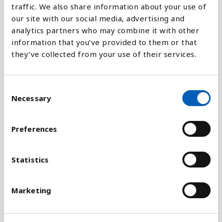
traffic. We also share information about your use of
our site with our social media, advertising and
analytics partners who may combine it with other
information that you’ve provided to them or that
Förklaring
they’ve collected from your use of their services.
Indexet är baserat på 23 indikatorer som mäter
kriminalitet, tillgång till vapen, militärer i landet,
C
inre våld och förhållandet med andra länder.
Necessary
o
n
Det har gjorts försök på att identifiera
s
förhållanden som är viktiga för att skapa ett
Preferences
e
fredligt samhälle. En välfungerande demokrati, ett
n
bra utbildningssystem och en hög levnadsstandard
t
Statistics
är indikatorer som de mest fredliga länderna ofta
S
har gemensamt.
e
Marketing
l
Trots att USA har många av dessa fredliga
e
förhållanden så hamnar landet långt ned på
c
indexet på grund av krigsföring och på grund av att