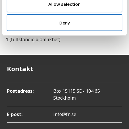
n
Allow selection
HDI är också utvidgad med måtten HDI justerat för
skevfördelning samt det flerdimensionella
fattigdomsindexet.
Deny
Värdena är mellan 0 (fullständig jämställdhet) och
1 (fullständig ojämlikhet).
Kontakt
Postadress:
Box 15115 SE - 104 65
Stockholm
E-post:
info@fn.se