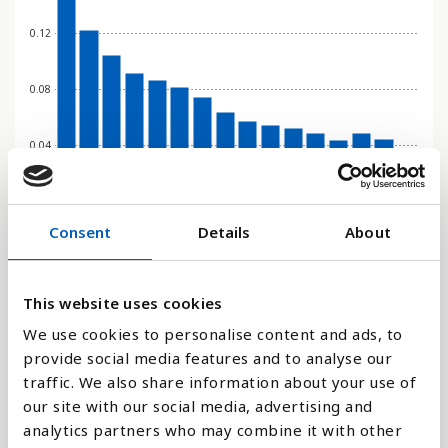
0.12
0.08
0.04
0
1995
2000
2005
2010
2011
2012
2013
2014
2015
2016
2017
2018
2019
2021
2022
2023
Consent
Details
About
Stapeldiagram
This website uses cookies
We use cookies to personalise content and ads, to
Linje
provide social media features and to analyse our
traffic. We also share information about your use of
Platt
our site with our social media, advertising and
analytics partners who may combine it with other