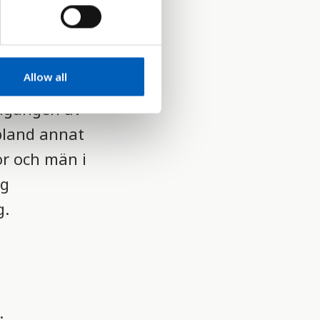
Allow all
edgången av
bland annat
or och män i
ig
g.
.