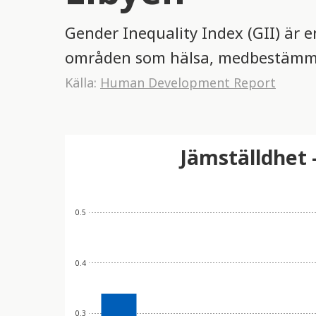
Gender Inequality Index (GII) är
områden som hälsa, medbestämma
Källa:
Human Development Report
Jämställdhet 
0.5
0.4
0.3