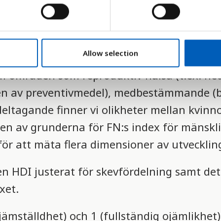
Allow selection
m områden som reproduktiv hälsa (t.ex. n
en av preventivmedel), medbestämmande (
deltagande finner vi olikheter mellan kvinn
 en av grunderna för FN:s index för mänskl
för att mäta flera dimensioner av utvecklin
n HDI justerat för skevfördelning samt det
xet.
jämställdhet) och 1 (fullständig ojämlikhet)