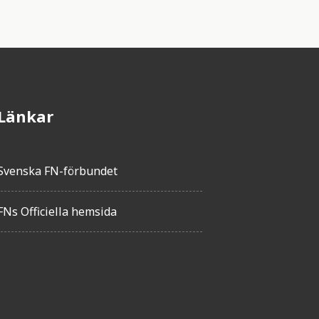
Länkar
Svenska FN-förbundet
FNs Officiella hemsida