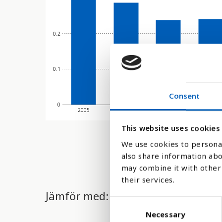
0.2
0.1
Consent
0
2005
2010
2012
2013
This website uses cookies
We use cookies to personal
also share information abo
may combine it with other 
their services.
Jämför med:
C
Necessary
o