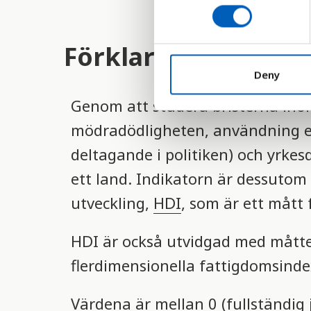
n
s
e
Förklaring
n
t
Deny
S
Genom att studera bristerna ino
e
l
mödradödligheten, användning 
e
deltagande i politiken) och yrkes
c
t
ett land. Indikatorn är dessutom
i
utveckling,
HDI
, som är ett mått 
o
n
HDI är också utvidgad med måtte
flerdimensionella fattigdomsinde
Värdena är mellan 0 (fullständig 