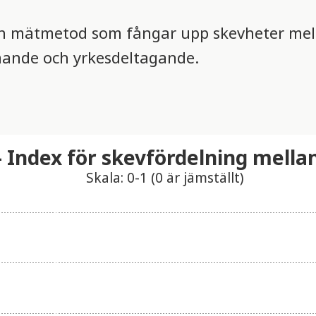
 en mätmetod som fångar upp skevheter me
nde och yrkesdeltagande.
- Index för skevfördelning mella
Skala: 0-1 (0 är jämställt)