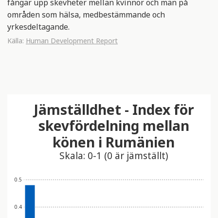
fångar upp skevheter mellan kvinnor och män på
områden som hälsa, medbestämmande och
yrkesdeltagande.
Källa:
Human Development Report
Jämställdhet - Index för
skevfördelning mellan
könen i Rumänien
Skala: 0-1 (0 är jämställt)
0.5
0.4