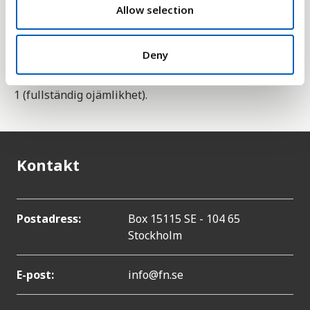
n
Allow selection
HDI är också utvidgad med måtten HDI justerat för
skevfördelning samt det flerdimensionella
fattigdomsindexet.
Deny
Värdena är mellan 0 (fullständig jämställdhet) och
1 (fullständig ojämlikhet).
Kontakt
Postadress:
Box 15115 SE - 104 65
Stockholm
E-post:
info@fn.se