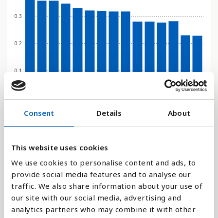
0.3
0.2
0.1
0
1995
2013
2018
2011
2016
2022
2005
2014
2019
2012
2017
2023
2010
2015
2021
Consent
Details
About
Stapeldiagram
This website uses cookies
We use cookies to personalise content and ads, to
Linje
provide social media features and to analyse our
traffic. We also share information about your use of
Platt
our site with our social media, advertising and
analytics partners who may combine it with other