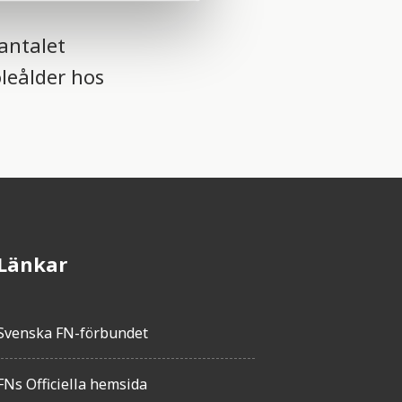
 antalet
oleålder hos
Länkar
Svenska FN-förbundet
FNs Officiella hemsida