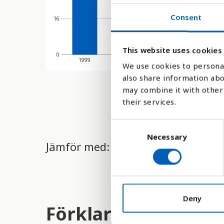
Consent
16
This website uses cookies
0
1999
2000
2001
20
We use cookies to personal
also share information abo
may combine it with other 
their services.
C
Necessary
o
Jämför med:
n
s
e
n
t
Deny
Förklaring
S
e