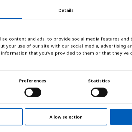
Details
02
2003
2004
2005
2006
ise content and ads, to provide social media features and t
ut your use of our site with our social media, advertising a
Stapeldiagram
Linje
Platt
information that you’ve provided to them or that they’ve 
Preferences
Statistics
Allow selection