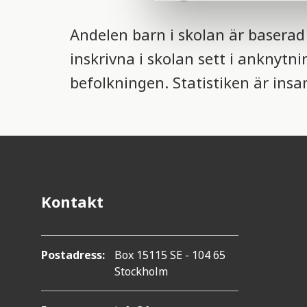
l
e
Andelen barn i skolan är baserad 
c
inskrivna i skolan sett i anknytni
t
i
befolkningen. Statistiken är ins
o
n
Kontakt
Postadress:
Box 15115 SE - 104 65
Stockholm