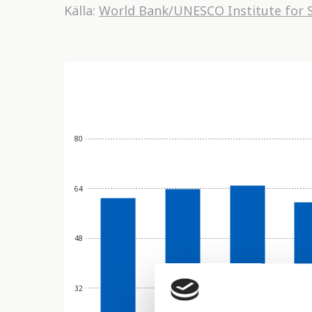
Källa:
World Bank/UNESCO Institute for S
80
64
48
32