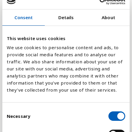
40
Consent
Details
About
20
This website uses cookies
0
1979
1981
1982
1986
2009
2010
2011
2013
We use cookies to personalise content and ads, to
provide social media features and to analyse our
Stapeldiagram
traffic. We also share information about your use of
our site with our social media, advertising and
Linje
analytics partners who may combine it with other
information that you’ve provided to them or that
they’ve collected from your use of their services.
Platt
C
Necessary
o
n
Jämför med:
s