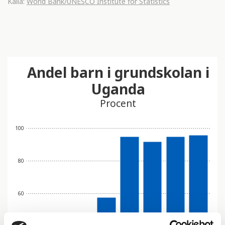
Källa:
World Bank/UNESCO Institute for Statistics
Andel barn i grundskolan i
Uganda
Procent
100
80
60