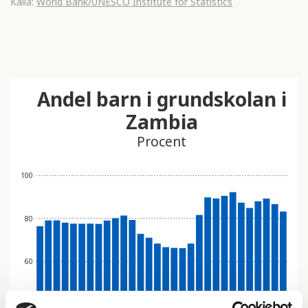
Källa:
World Bank/UNESCO Institute for Statistics
Andel barn i grundskolan i
Zambia
Procent
100
80
60
40