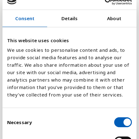
Consent
Details
About
20
0
This website uses cookies
1976
1981
1988
2000
2006
2011
1972
1980
1986
1999
2005
2010
1979
1984
1998
2004
2009
2017
1978
1983
1995
2002
2008
2013
1977
1982
1994
2001
2007
2012
We use cookies to personalise content and ads, to
provide social media features and to analyse our
Stapeldiagram
traffic. We also share information about your use of
our site with our social media, advertising and
Linje
analytics partners who may combine it with other
information that you’ve provided to them or that
they’ve collected from your use of their services.
Platt
C
Necessary
o
n
Jämför med:
s