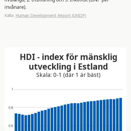
invånare).
Källa:
Human Development Report (UNDP)
HDI - index för mänsklig
utveckling i Estland
Skala: 0-1 (där 1 är bäst)
1
0.8
0.6