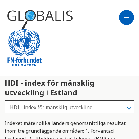
menu
HDI - index för mänsklig
utveckling i Estland
Indexet mäter olika länders genomsnittliga resultat
inom tre grundläggande områden: 1. Förväntad
livslängd, 2. Utbildning och 3. Inkomst (BNP per