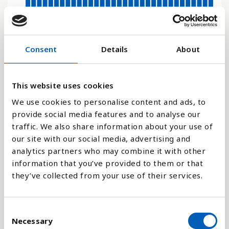
0.4
Consent
Details
About
0.2
This website uses cookies
0
1992
2014
2000
2023
2008
1994
2016
2002
2010
1996
2018
2004
2012
1990
1998
2021
2006
We use cookies to personalise content and ads, to
provide social media features and to analyse our
traffic. We also share information about your use of
Stapeldiagram
our site with our social media, advertising and
analytics partners who may combine it with other
Linje
information that you’ve provided to them or that
they’ve collected from your use of their services.
Platt
C
Necessary
o