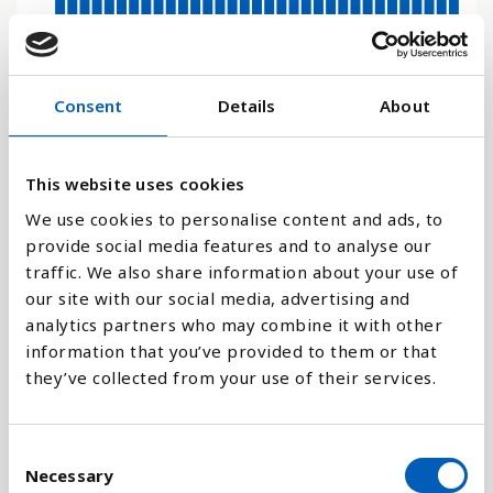
0.4
Consent
Details
About
0.2
This website uses cookies
0
1992
2014
2000
2023
2008
1994
2016
2002
2010
1996
2018
2004
2012
1990
1998
2021
2006
We use cookies to personalise content and ads, to
provide social media features and to analyse our
traffic. We also share information about your use of
Stapeldiagram
our site with our social media, advertising and
analytics partners who may combine it with other
Linje
information that you’ve provided to them or that
they’ve collected from your use of their services.
Platt
C
Necessary
o