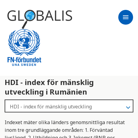
menu
HDI - index för mänsklig
utveckling i Rumänien
Indexet mäter olika länders genomsnittliga resultat
inom tre grundläggande områden: 1. Förväntad
livslängd, 2. Utbildning och 3. Inkomst (BNP per