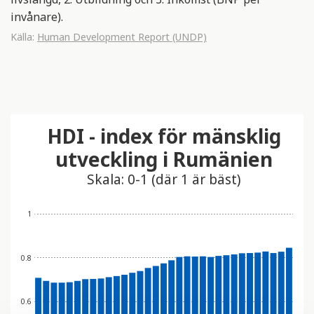
invånare).
Källa:
Human Development Report (UNDP)
HDI - index för mänsklig
utveckling i Rumänien
Skala: 0-1 (där 1 är bäst)
1
0.8
0.6