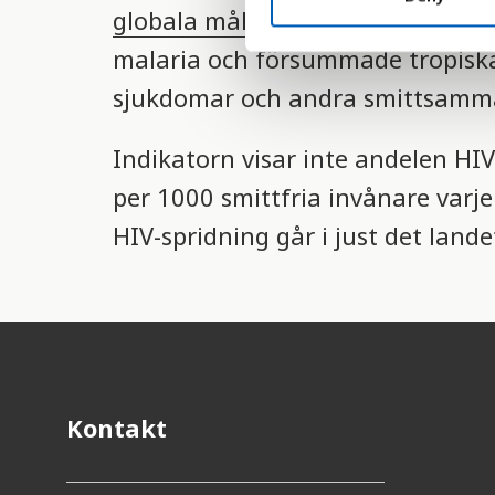
globala mål för hållbar utvecklin
S
e
malaria och försummade tropisk
l
sjukdomar och andra smittsamma
e
c
t
Indikatorn visar inte andelen HIV
i
per 1000 smittfria invånare varje
o
HIV-spridning går i just det lande
n
Kontakt