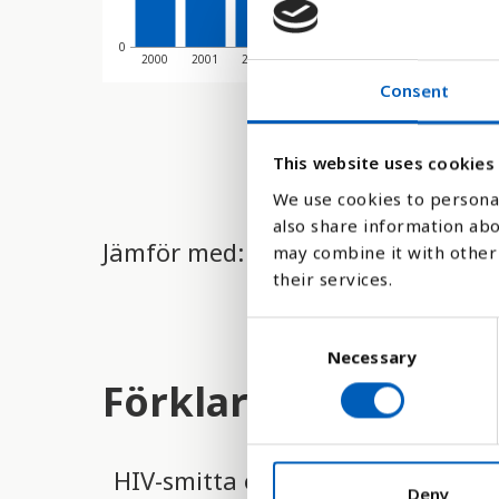
0
2000
2001
2002
2003
2004
2005
2006
2
Consent
This website uses cookies
We use cookies to personal
also share information abo
Jämför med:
may combine it with other 
their services.
C
Necessary
o
n
Förklaring
s
e
n
HIV-smitta och aids utgör ett s
t
Deny