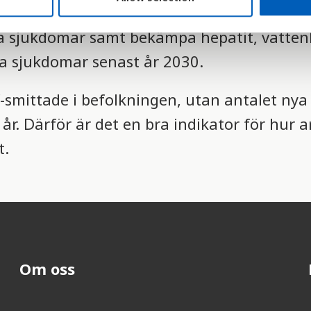
g
är därför att stoppa epidemierna av aids,
a sjukdomar samt bekämpa hepatit, vatte
 sjukdomar senast år 2030.
-smittade i befolkningen, utan antalet nya 
 år. Därför är det en bra indikator för hur 
t.
Om oss