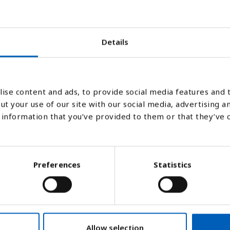
007
2008
2009
2010
2011
2012
2013
2014
2015
2016
2
Details
Stapeldiagram
Linje
Platt
ise content and ads, to provide social media features and t
ut your use of our site with our social media, advertising a
information that you’ve provided to them or that they’ve 
Preferences
Statistics
tort hot mot många samhällen. Mål 3.3 blan
Allow selection