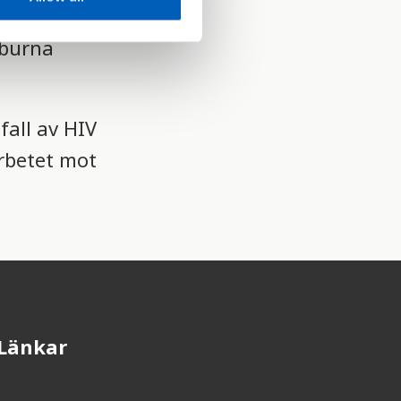
 tuberkulos,
nburna
fall av HIV
arbetet mot
Länkar