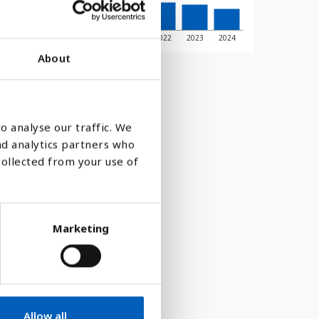
017
2018
2019
2020
2021
2022
2023
2024
About
o analyse our traffic. We
nd analytics partners who
collected from your use of
Marketing
d
FN:s 17
Allow all