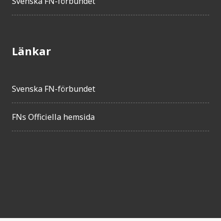
Svenska FN-förbundet
Länkar
Svenska FN-förbundet
FNs Officiella hemsida