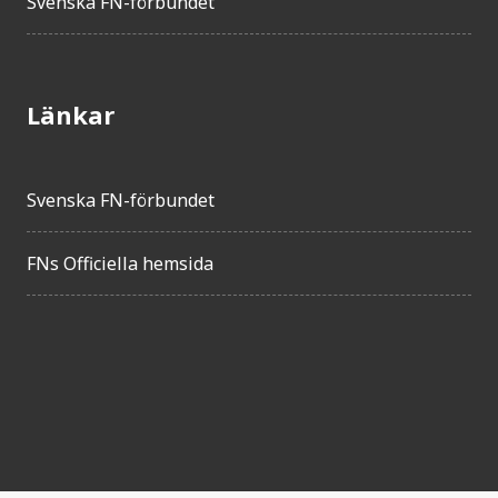
Svenska FN-förbundet
Länkar
Svenska FN-förbundet
FNs Officiella hemsida