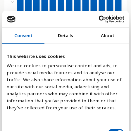
0.51
0.34
Consent
Details
About
0.17
This website uses cookies
0
201
201
201
201
201
201
201
201
201
201
202
202
202
0
1
2
3
4
5
6
7
8
9
1
2
3
We use cookies to personalise content and ads, to
provide social media features and to analyse our
traffic. We also share information about your use of
Stapeldiagram
our site with our social media, advertising and
analytics partners who may combine it with other
Linje
information that you’ve provided to them or that
they’ve collected from your use of their services.
Platt
C