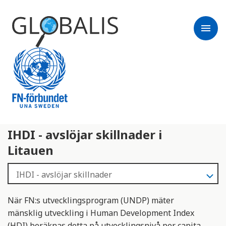
menu
IHDI - avslöjar skillnader i
Litauen
När FN:s utvecklingsprogram (UNDP) mäter
mänsklig utveckling i Human Development Index
(HDI) beräknas detta på utvecklingsnivå per capita.