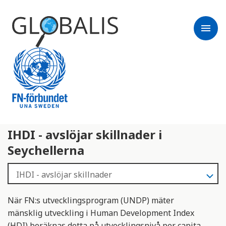
menu
IHDI - avslöjar skillnader i
Seychellerna
När FN:s utvecklingsprogram (UNDP) mäter
mänsklig utveckling i Human Development Index
(HDI) beräknas detta på utvecklingsnivå per capita.