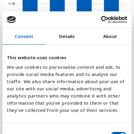
0.48
0.32
Consent
Details
About
0.16
This website uses cookies
0
2019
2021
2022
2023
We use cookies to personalise content and ads, to
provide social media features and to analyse our
traffic. We also share information about your use of
Stapeldiagram
our site with our social media, advertising and
analytics partners who may combine it with other
Linje
information that you’ve provided to them or that
they’ve collected from your use of their services.
Platt
C