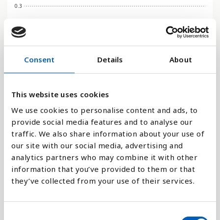
0.3
0.2
Consent
Details
About
0.1
This website uses cookies
0
2023
We use cookies to personalise content and ads, to
provide social media features and to analyse our
traffic. We also share information about your use of
Stapeldiagram
our site with our social media, advertising and
analytics partners who may combine it with other
Linje
information that you’ve provided to them or that
they’ve collected from your use of their services.
Platt
C