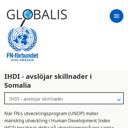
menu
IHDI - avslöjar skillnader i
Somalia
När FN:s utvecklingsprogram (UNDP) mäter
mänsklig utveckling i Human Development Index
(HDI) beräknas detta på utvecklingsnivå per capita.