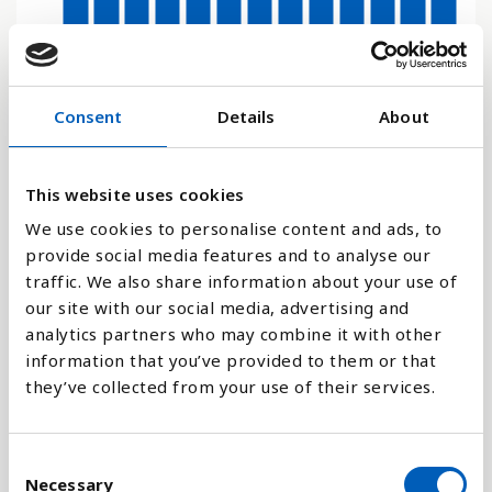
0.34
0.17
Consent
Details
About
0
This website uses cookies
201
201
201
201
201
201
201
201
201
201
202
202
202
0
1
2
3
4
5
6
7
8
9
1
2
3
We use cookies to personalise content and ads, to
provide social media features and to analyse our
Stapeldiagram
traffic. We also share information about your use of
our site with our social media, advertising and
Linje
analytics partners who may combine it with other
information that you’ve provided to them or that
Platt
they’ve collected from your use of their services.
C
Necessary
o